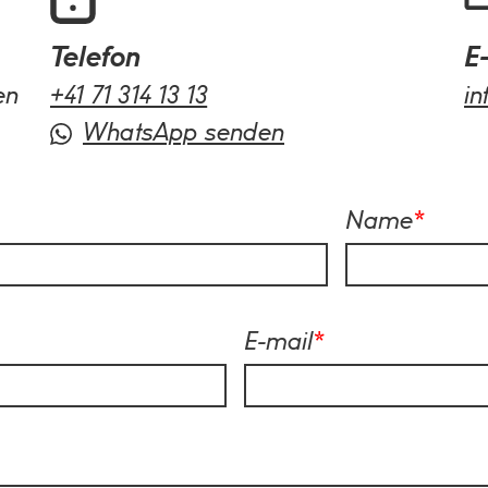
Telefon
E
en
+41 71 314 13 13
i
WhatsApp senden
Name
*
E-mail
*